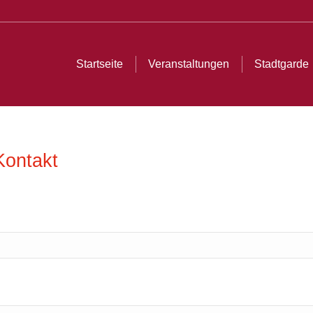
ltungen
Stadtgarde
Tanzstrolche & Teenies
Tra
Startseite
Veranstaltungen
Stadtgarde
Kontakt