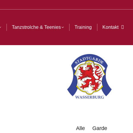
ining
Kontakt
Search:
Tanzstrolche & Teenies
Training
Kontakt
Sear
Alle
Garde