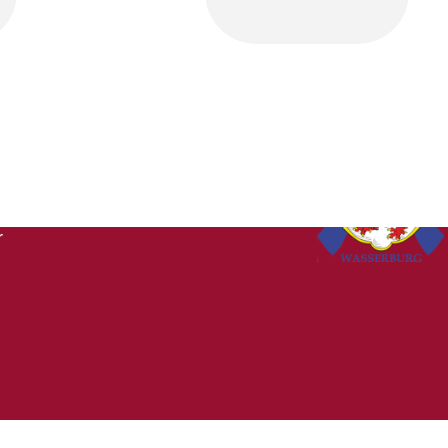
. Inn
r